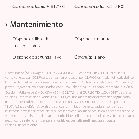
Consumo urbano:
5.8
L/100
Consumo mixto:
5.0
L/100
Mantenimiento
Dispone de libro de
Dispone de manual
mantenimiento
Dispone de segunda llave
Garantia:
1 año
Oportunidad (Volkswagen) VOLKSWAGEN GOLF Variant CUP 2.0 TDI 150cv BMT.
Venta Volkswagen GOLF de segunda mano (usado) por 11.990€ en Neda. Vehículo de tipo
familiar de combustible "diésel" con cambio manual (6), tracción delantera, 4/5 puertas, 5
plazas. Bajo consumo, oportunidad. consumo urbano: 5.8 l/100, consumo mixto: 5.0 l/100.
Ocasión (Volkswagen) VOLKSWAGEN GOLF Variant CUP 2.0 TDI 150cv BMT de oferta
en Neda. Información del vehículo (GOLF), equipamiento interior/exterior, seguridad y
mantenimiento de este coche del año 2015 con 199.500km, motor "2.0 TDI", potencia
"150", ABS, ESP, ISOFIX, control de crucero, limitador de velocidad, sensor de lluvia,
bluetooth, navegador, accesible para personas con movilidad reducida, asistente arranque
en pendientes, asistente de aparcamiento, bluetooth audio, control por voz, freno de mano
eléctrico, luz interior ambiente, manos libres, pantalla multimedia, retrovisor
antideslumbramiento.