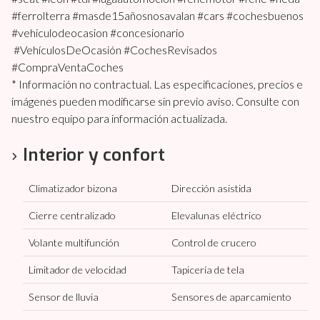
#ferrolterra #masde15añosnosavalan #cars #cochesbuenos
#vehiculodeocasion #concesionario
#VehículosDeOcasión #CochesRevisados
#CompraVentaCoches
* Información no contractual. Las especificaciones, precios e
imágenes pueden modificarse sin previo aviso. Consulte con
nuestro equipo para información actualizada.
Interior y confort
Climatizador bizona
Dirección asistida
Cierre centralizado
Elevalunas eléctrico
Volante multifunción
Control de crucero
Limitador de velocidad
Tapicería de tela
Sensor de lluvia
Sensores de aparcamiento