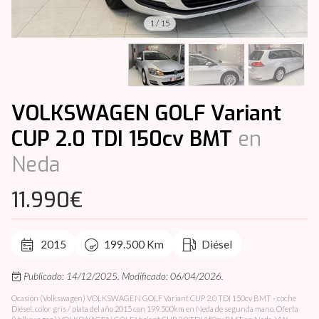
1
/
15
VOLKSWAGEN GOLF Variant
CUP 2.0 TDI 150cv BMT
en
Neda
11.990€
2015
199.500 Km
Diésel
Publicado: 14/12/2025.
Modificado: 06/04/2026.
Ocasión (Volkswagen) VOLKSWAGEN GOLF Variant CUP 2.0 TDI 150cv BMT - coche
Diésel, color gris / plata del año 2015 con 199.500km en Neda de segunda mano. Oferta