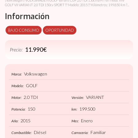
(Volkswagen) VOLKSWAGEN GOLF Variant CUP 2.0 TDI 150cv BMT en Neda. VW
GOLF VII VARIANT 2.0 TDI 150cv SPORT ?? Modelo: 2015 ?? Kilómetros: 199.850 km ?...
Información
BAJO CONSUMO
OPORTUNIDAD
11.990€
Precio:
Volkswagen
Marca:
GOLF
Modelo:
2.0 TDI
VARIANT
Motor:
Versión:
150
199.500
Potencia:
km:
2015
Enero
Año:
Mes:
Diésel
Familiar
Combustible:
Carroceria: