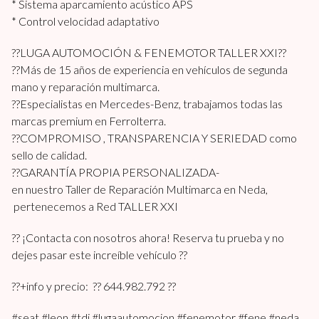
* Sistema aparcamiento acústico APS
* Control velocidad adaptativo
??LUGA AUTOMOCIÓN & FENEMOTOR TALLER XXI??
??Más de 15 años de experiencia en vehículos de segunda
mano y reparación multimarca.
??Especialistas en Mercedes-Benz, trabajamos todas las
marcas premium en Ferrolterra.
??COMPROMISO , TRANSPARENCIA Y SERIEDAD como
sello de calidad.
??GARANTÍA PROPIA PERSONALIZADA-
en nuestro Taller de Reparación Multimarca en Neda,
pertenecemos a Red TALLER XXI
?? ¡Contacta con nosotros ahora! Reserva tu prueba y no
dejes pasar este increíble vehículo ??
??+info y precio: ?? 644.982.792 ??
#seat #leon #tdi #lugaautomocion #fenemotor #fene #neda