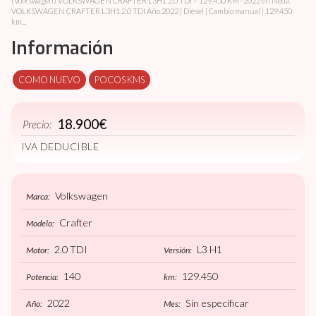
(Volkswagen) VOLKSWAGEN CRAFTER L3H1 2.0 TDI – 129.450 KM -2022 en Neda.
VOLKSWAGEN CRAFTER L3H1 2.0 TDI Año 2022 | Diésel | Cambio manual | 129.450
km...
Información
COMO NUEVO
POCOS KMS
18.900€
Precio:
IVA DEDUCIBLE
Volkswagen
Marca:
Crafter
Modelo:
2.0 TDI
L3 H1
Motor:
Versión:
140
129.450
Potencia:
km:
2022
Sin especificar
Año:
Mes: