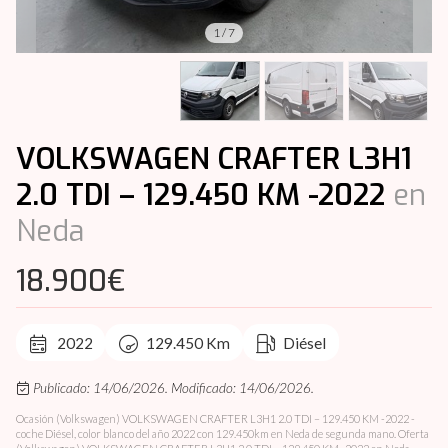
1
/
7
VOLKSWAGEN CRAFTER L3H1
2.0 TDI – 129.450 KM -2022
en
Neda
18.900€
2022
129.450 Km
Diésel
Publicado: 14/06/2026.
Modificado: 14/06/2026.
Ocasión (Volkswagen) VOLKSWAGEN CRAFTER L3H1 2.0 TDI – 129.450 KM -2022 -
coche Diésel, color blanco del año 2022 con 129.450km en Neda de segunda mano. Oferta