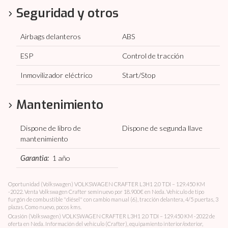
Seguridad y otros
Airbags delanteros
ABS
ESP
Control de tracción
Inmovilizador eléctrico
Start/Stop
Mantenimiento
Dispone de libro de
Dispone de segunda llave
mantenimiento
Garantia:
1 año
Oportunidad (Volkswagen) VOLKSWAGEN CRAFTER L3H1 2.0 TDI – 129.450 KM
-2022. Venta Volkswagen Crafter seminuevo por 18.900€ en Neda. Vehículo de tipo
furgón de combustible "diésel" con cambio manual (6), tracción delantera, 4/5 puertas, 3
plazas. Como nuevo, pocos kms.
Ocasión (Volkswagen) VOLKSWAGEN CRAFTER L3H1 2.0 TDI – 129.450 KM -2022 de
oferta en Neda. Información del vehículo (Crafter), equipamiento interior/exterior,