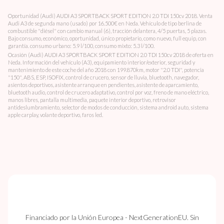
Oportunidad (Audi) AUDI A3 SPORTBACK SPORT EDITION 2.0 TDI 150cv 2018. Venta
Audi A3 de segunda mano (usado) por 16.500€ en Neda. Vehículo de tipo berlina de
combustible "diésel" con cambio manual (6), tracción delantera, 4/5 puertas, 5 plazas.
Bajo consumo, económico, oportunidad, único propietario, como nuevo, full equip, con
garantía. consumo urbano: 5.9 l/100, consumo mixto: 5.3 l/100.
Ocasión (Audi) AUDI A3 SPORTBACK SPORT EDITION 2.0 TDI 150cv 2018 de oferta en
Neda. Información del vehículo (A3), equipamiento interior/exterior, seguridad y
mantenimiento de este coche del año 2018 con 199.870km, motor "2.0 TDI", potencia
"150", ABS, ESP, ISOFIX, control de crucero, sensor de lluvia, bluetooth, navegador,
asientos deportivos, asistente arranque en pendientes, asistente de aparcamiento,
bluetooth audio, control de crucero adaptativo, control por voz, freno de mano eléctrico,
manos libres, pantalla multimedia, paquete interior deportivo, retrovisor
antideslumbramiento, selector de modos de conducción, sistema android auto, sistema
apple carplay, volante deportivo, faros led.
Financiado por la Unión Europea - NextGenerationEU. Sin