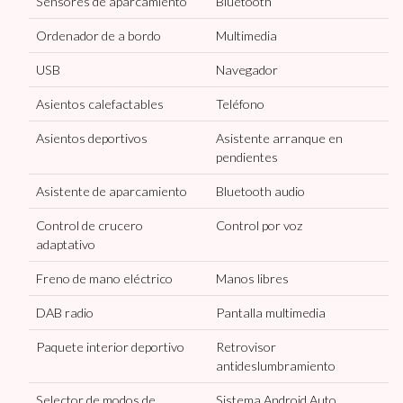
Sensores de aparcamiento
Bluetooth
Ordenador de a bordo
Multimedia
USB
Navegador
Asientos calefactables
Teléfono
Asientos deportivos
Asistente arranque en
pendientes
Asistente de aparcamiento
Bluetooth audio
Control de crucero
Control por voz
adaptativo
Freno de mano eléctrico
Manos libres
DAB radio
Pantalla multimedia
Paquete interior deportivo
Retrovisor
antideslumbramiento
Selector de modos de
Sistema Android Auto