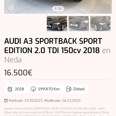
1
/
22
AUDI A3 SPORTBACK SPORT
EDITION 2.0 TDI 150cv 2018
en
Neda
16.500€
2018
199.870 Km
Diésel
Publicado: 19/10/2025.
Modificado: 16/11/2025.
Ocasión (Audi) AUDI A3 SPORTBACK SPORT EDITION 2.0 TDI 150cv 2018 - coche
Diésel, color gris oscuro del año 2018 con 199.870km en Neda de segunda mano. Oferta