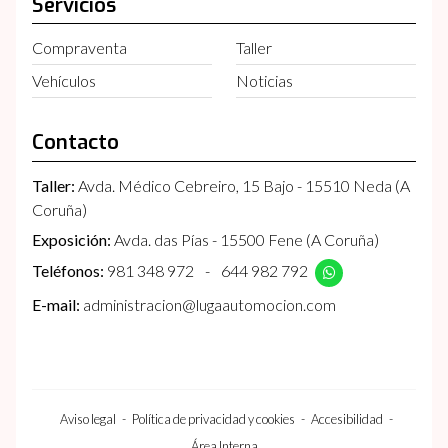
Servicios
Compraventa
Taller
Vehículos
Noticias
Contacto
Taller:
Avda. Médico Cebreiro, 15 Bajo - 15510 Neda (A
Coruña)
Exposición:
Avda. das Pías - 15500 Fene (A Coruña)
Teléfonos:
981 348 972
-
644 982 792
E-mail:
administracion@lugaautomocion.com
Aviso legal
-
Política de privacidad y cookies
-
Accesibilidad
-
Área Interna