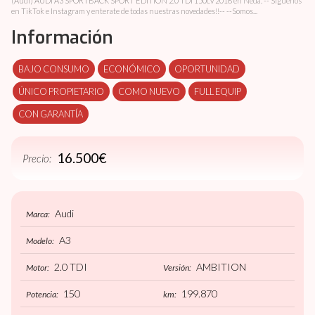
(Audi) AUDI A3 SPORTBACK SPORT EDITION 2.0 TDI 150cv 2018 en Neda. -- Siguenos
en TikTok e Instagram y enterate de todas nuestras novedades!!-- --Somos...
Información
BAJO CONSUMO
ECONÓMICO
OPORTUNIDAD
ÚNICO PROPIETARIO
COMO NUEVO
FULL EQUIP
CON GARANTÍA
16.500€
Precio:
Audi
Marca:
A3
Modelo:
2.0 TDI
AMBITION
Motor:
Versión:
150
199.870
Potencia:
km: